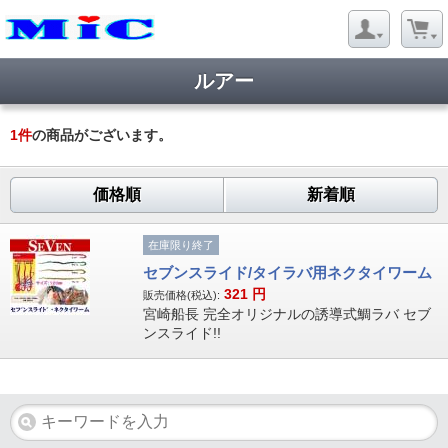
ルアー
1
件
の商品がございます。
価格順
新着順
在庫限り終了
セブンスライド/タイラバ用ネクタイワーム
321
円
販売価格(税込):
宮崎船長 完全オリジナルの誘導式鯛ラバ セブ
ンスライド!!